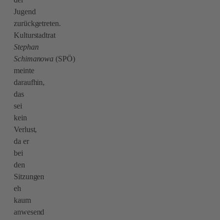
Jugend
zurückgetreten.
Kulturstadtrat
Stephan
S
c
himanowa
(SPÖ)
meinte
daraufhin,
das
sei
kein
Verlust,
da er
bei
den
Sitzungen
eh
kaum
anwesend