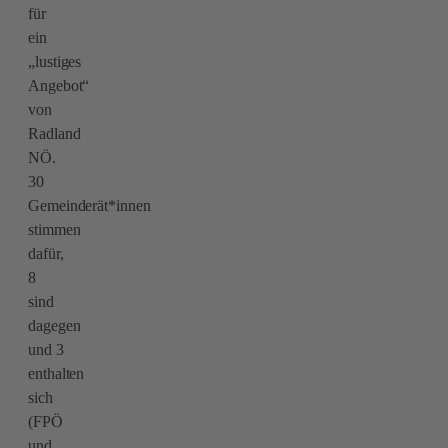
für
ein
„lustiges
Angebot“
von
Radland
NÖ.
30
Gemeinderät*innen
stimmen
dafür,
8
sind
dagegen
und 3
enthalten
sich
(FPÖ
und