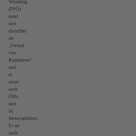
Windsteig
(FPÖ)
outet
sich
daraufhin
als
„Freund
von
Radfahrern“
und
er
nutze
auch
Öffis
und
ist
Motorradfahrer.
Er sei
auch