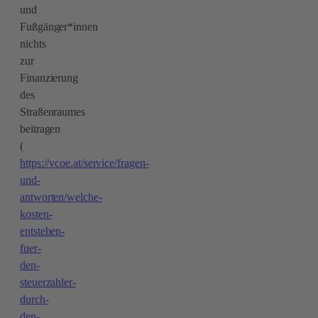
und
Fußgänger*innen
nichts
zur
Finanzierung
des
Straßenraumes
beitragen
(
https://vcoe.at/service/fragen-
und-
antworten/welche-
kosten-
entstehen-
fuer-
den-
steuerzahler-
durch-
den-